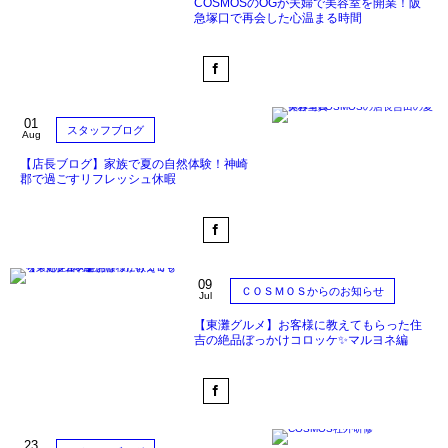
COSMOSのOGが夫婦で美容室を開業！阪
急塚口で再会した心温まる時間
01
スタッフブログ
Aug
【店長ブログ】家族で夏の自然体験！神崎
郡で過ごすリフレッシュ休暇
09
ＣＯＳＭＯＳからのお知らせ
Jul
【東灘グルメ】お客様に教えてもらった住
吉の絶品ぼっかけコロッケ✨マルヨネ編
23