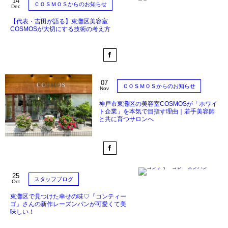
14
ＣＯＳＭＯＳからのお知らせ
Dec
【代表・吉田が語る】東灘区美容室
COSMOSが大切にする技術の考え方
07
ＣＯＳＭＯＳからのお知らせ
Nov
神戸市東灘区の美容室COSMOSが「ホワイ
ト企業」を本気で目指す理由｜若手美容師
と共に育つサロンへ
25
スタッフブログ
Oct
東灘区で見つけた幸せの味♡『コンティー
ゴ』さんの新作レーズンパンが可愛くて美
味しい！