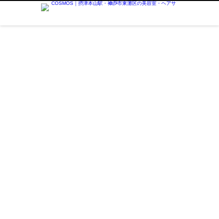
師として安心して働こう
吉田秀司 - COSMOS｜摂津本山駅・神戸市
東灘区の美容室・ヘアサロン