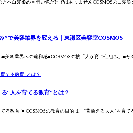
方へ白髪染め＝暗い色だけではありませんCOSMOSの白髪
み”で美容業界を変える｜東灘区美容室COSMOS
■美容業界への違和感■COSMOSの核「人が育つ仕組み」■その
する“人を育てる教育”とは？
る教育”■ COSMOSの教育の目的は、“背負える大人”を育てるこ