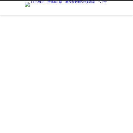
韓国風パーマ - COSMOS｜摂津本山駅・神
戸市東灘区の美容室・ヘアサロン
Tagged
師として安心して働こう