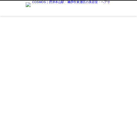
美容師の日常 - COSMOS｜摂津本山駅・神
戸市東灘区の美容室・ヘアサロン
師として安心して働こう
Tagged