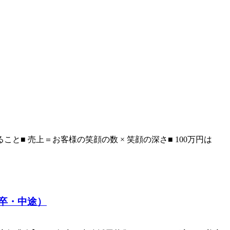
と■ 売上＝お客様の笑顔の数 × 笑顔の深さ■ 100万円は
年卒・中途）