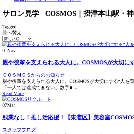
サロン見学 - COSMOS｜摂津本山駅
Tagged
並べ替え
01
Nov
親や後輩を支えられる大人に。COSMOSが大切に
ＣＯＳＭＯＳからのお知らせ
親や後輩を支えられる大人に。COSMOSが大切にする“人を育て
「一人では達成できない」数字■ ...
Read More
07
Mar
残業なし！推し活応援！【東灘区】美容室COSMO
スタッフブログ