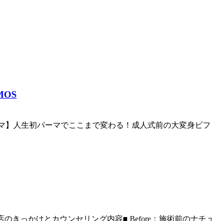
OS
ンズパーマ】人生初パーマでここまで変わる！成人式前の大変身ビフ
きっかけとカウンセリング内容■ Before：施術前のナチュ