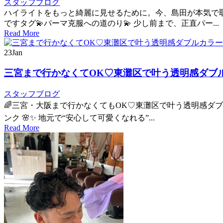
スタッフブログ
ハイライトをもっと綺麗に見せるために。今、島田が本気で
ですタグ💫パーマ克服への道のり💫 少し前まで、正直パー...
Read More
23
Jan
三宮まで行かなくてOK♡東灘区で叶う透明感ダブ
スタッフブログ
🌈三宮・大阪まで行かなくてもOK♡東灘区で叶う透明感ダブルカ
ンク 🌸✨ 地元で“安心して可愛くなれる”...
Read More