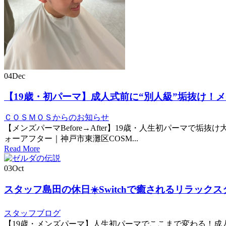
04
Dec
【19歳・初パーマ】成人式前に“別人級”垢抜け！
ＣＯＳＭＯＳからのお知らせ
【メンズパーマBefore→After】19歳・人生初パーマで
ォーアフター｜神戸市東灘区COSM...
Read More
03
Oct
スタッフ島田の休日☀️Switchで癒されるリラックス
スタッフブログ
【19歳・メンズパーマ】人生初パーマでここまで変わる！成人式